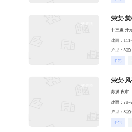
荣安·棠
效果图
廿三里
开
建面：111~
户型：
3室(
住宅
荣安·
效果图
苏溪
夜市
建面：78~9
户型：
3室(
住宅