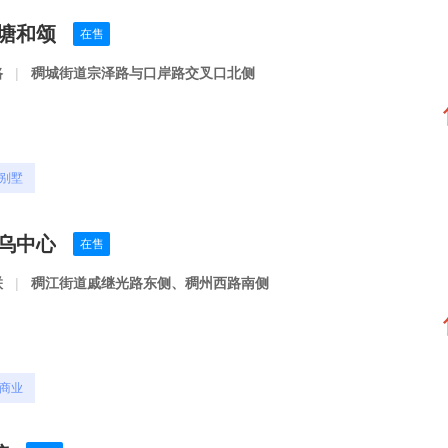
秦塘和颂
在售
路
|
稠城街道宗泽路与口岸路交叉口北侧
别墅
义乌中心
在售
联
|
稠江街道戚继光路东侧、稠州西路南侧
商业