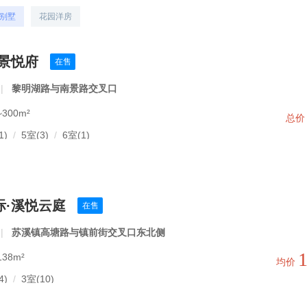
别墅
花园洋房
南景悦府
在售
|
黎明湖路与南景路交叉口
300m²
总
1)
/
5室(3)
/
6室(1)
际·溪悦云庭
在售
|
苏溪镇高塘路与镇前街交叉口东北侧
38m²
均价
4)
/
3室(10)