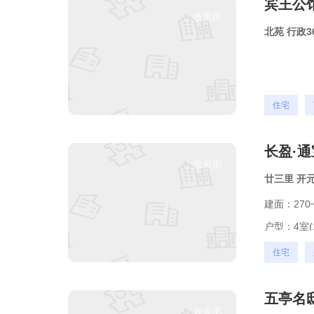
宾王公
效果图
北苑
行政3
住宅
长盈·
效果图
廿三里
开
建面：270~
户型：
4室(
住宅
五亭名
效果图