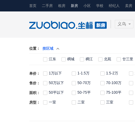
首页
二手房
租房
新房
小区
学校
经纪人
卖房
义乌
位置：
按区域
江东
稠城
稠江
北苑
廿三里
1万以下
1-1.5万
1.5-2万
单价：
50万以下
50-70万
70-100万
售价：
50平以下
50-75平
75-100平
面积：
一室
二室
三室
房型：