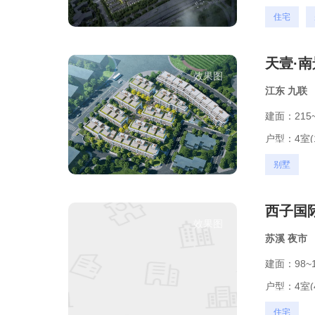
住宅
天壹·
效果图
江东
九联
建面：215~
户型：
4室(
别墅
西子国
效果图
苏溪
夜市
建面：98~1
户型：
4室(
住宅