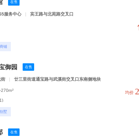
馆
在售
65服务中心
|
宾王路与北苑路交叉口
商铺
通宝御园
在售
元街
|
廿三里街道通宝路与武溪街交叉口东南侧地块
270m²
均价
1)
别墅
邸
在售