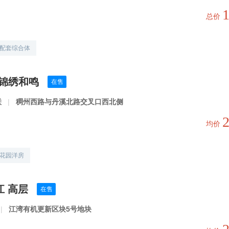
总价
配套综合体
·锦绣和鸣
在售
联
|
稠州西路与丹溪北路交叉口西北侧
均价
花园洋房
江 高层
在售
|
江湾有机更新区块5号地块