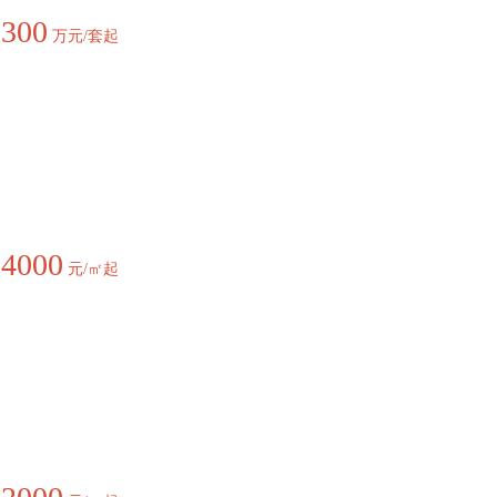
1300
万元/套起
24000
元/㎡起