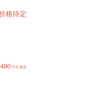
价格待定
480
价
万元/套起