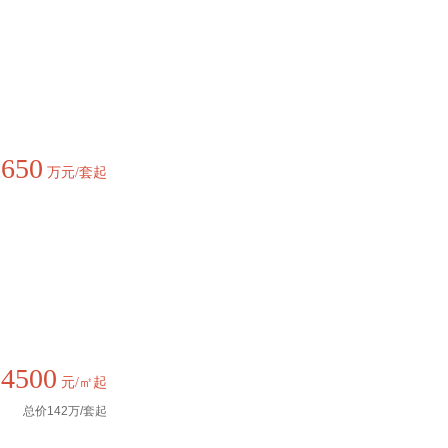
650
价
万元/套起
14500
元/㎡起
总价142万/套起