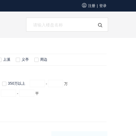
注册
登录
|
上溪
义亭
周边
350万以上
-
万
-
平