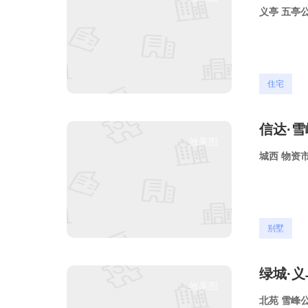
义亭
五亭
住宅
信达·
效果图
城西
物资
别墅
绿城·
效果图
北苑
雪峰