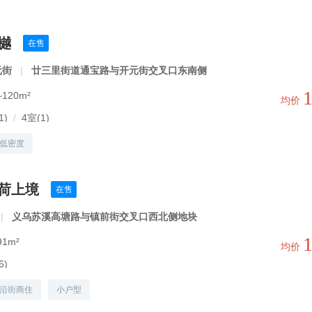
樾
在售
元街
|
廿三里街道通宝路与开元街交叉口东南侧
120m²
均价
1)
/
4室(1)
低密度
风荷上境
在售
|
义乌苏溪高塘路与镇前街交叉口西北侧地块
1m²
均价
6)
沿街商住
小户型