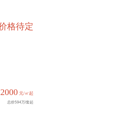
价格待定
22000
元/㎡起
总价594万/套起