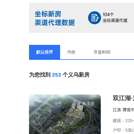
默认排序
均价
开盘时间
为您找到
253
个义乌新房
双江湖
效果图
江东
博览
建面：225~
户型：
5室(