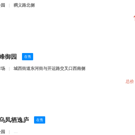
公园
|
稠义路北侧
雪峰御园
在售
市场
|
城西街道东河街与开运路交叉口西南侧
总
义乌凤栖逸庐
在售
公园
|
义乌市北苑街道雪峰西路与望道路交叉口东北侧(印悦城东侧)