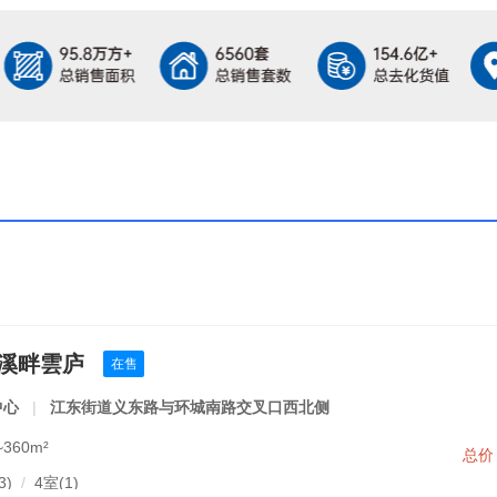
·溪畔雲庐
在售
中心
|
江东街道义东路与环城南路交叉口西北侧
360m²
总
3)
/
4室(1)