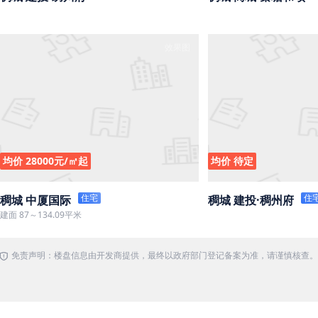
效果图
均价 28000元/㎡起
均价 待定
住宅
住
稠城 中厦国际
稠城 建投·稠州府
建面 87～134.09平米
免责声明：楼盘信息由开发商提供，最终以政府部门登记备案为准，请谨慎核查。