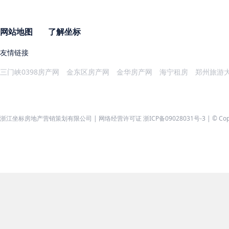
网站地图
了解坐标
友情链接
三门峡0398房产网
金东区房产网
金华房产网
海宁租房
郑州旅游
浙江坐标房地产营销策划有限公司 | 网络经营许可证 浙ICP备09028031号-3 | © Copyri