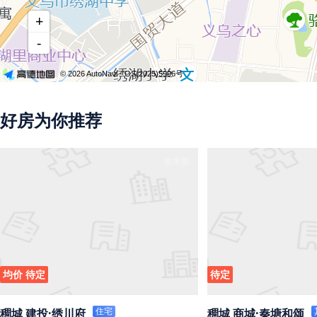
+
-
© 2026 AutoNavi
- GS(2025)5996号
好房为你推荐
效果图
均价 待定
待定
住宅
稠城 建投·绣川府
稠城 商城·秦塘和颂