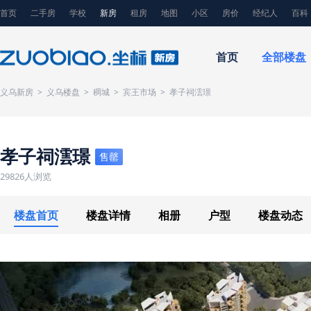
首页
二手房
学校
新房
租房
地图
小区
房价
经纪人
百科
首页
全部楼盘
义乌新房
>
义乌楼盘
>
稠城
>
宾王市场
>
孝子祠澐璟
孝子祠澐璟
售罄
29826人浏览
楼盘首页
楼盘详情
相册
户型
楼盘动态